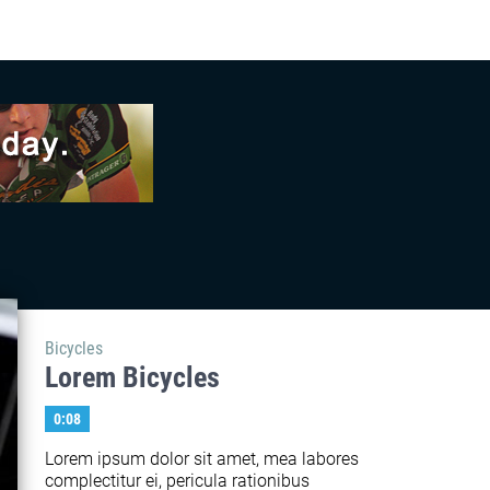
Bicycles
Lorem Bicycles
0:08
Lorem ipsum dolor sit amet, mea labores 
complectitur ei, pericula rationibus 