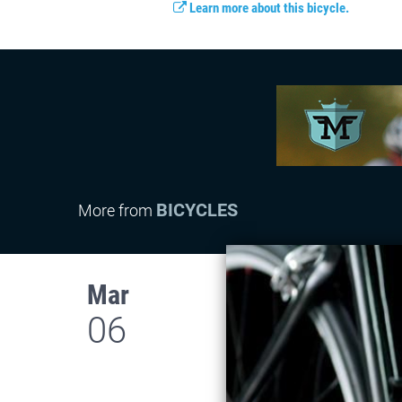
Learn more about this bicycle.
BICYCLES
More from
Mar
06