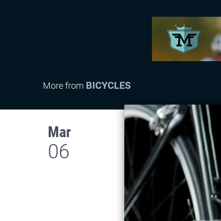
BICYCLES
More from
Mar
06