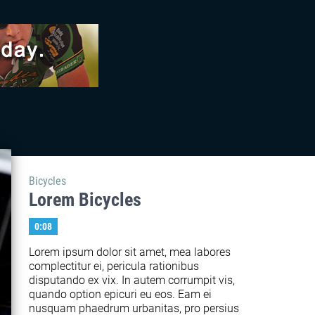
Bicycles
Lorem Bicycles
0:08
Lorem ipsum dolor sit amet, mea labores 
complectitur ei, pericula rationibus 
disputando ex vix. In autem corrumpit vis, 
quando option epicuri eu eos. Eam ei 
nusquam phaedrum urbanitas, pro persius 