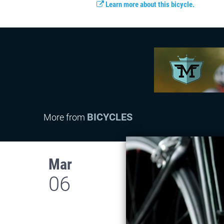
Learn more about this bicycle.
BICYCLES
More from
Mar
06