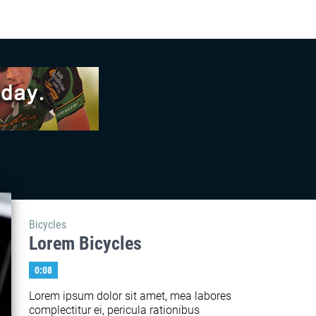
Bicycles
Lorem Bicycles
0:08
Lorem ipsum dolor sit amet, mea labores 
complectitur ei, pericula rationibus 