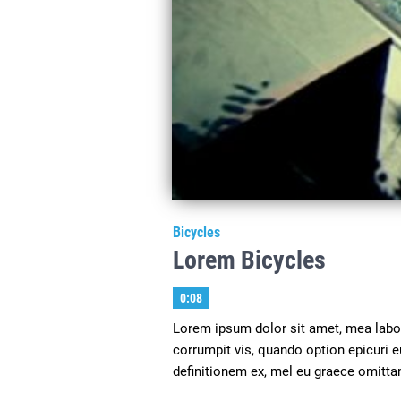
Bicycles
Lorem Bicycles
0:08
Lorem ipsum dolor sit amet, mea labore
corrumpit vis, quando option epicuri
definitionem ex, mel eu graece omitta