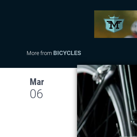
BICYCLES
More from
Mar
06